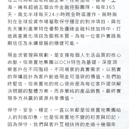
海，擁有超過五個合作金融控股團隊，每年365
天，南北半球每天24小時跨全時區運作，無時無
刻在全球投資市場獵取保守穩定的對沖項目，與在
先天獲利產業特性優勢及邊緣金融科技加持中，打
造具差異化項目及服務本質，為每一位客戶實踐長
期信任及永續發展的穩健可能。
現金流管理與規劃，是支撐每個人生活品質的核心
命脈。恒商置地集團以OCH特性為基礎，深度洞
察客戶在不同階段、不同場景的真實需求，以務實
的架構設計為客戶創造現金可落袋的價值。我們始
終堅信，恒商置地的核心使命是為每位客戶提供解
決問題的整體方案，而非單純的產品銷售，最終實
現多方共贏的資源共享價值。
保守、安全、穩定，一直以來都是恒商置地集團給
人的刻板印象，也是恒商置地不變的初衷與印記，
因為保守，我們與客戶互相扶持的走過十幾個年