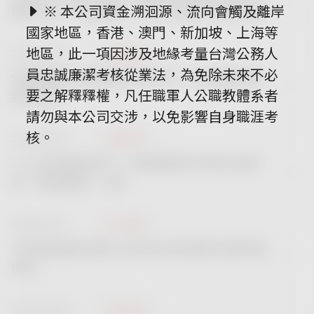
※ 本公司資金溯洄源、流向會觸及離岸
鑑價大砍「貸款腰斬」 房市出現有行無市困局
國家地區，香港、澳門、新加坡、上海等
地區，此一項因涉及地緣考量台灣公務人
新聞時事
2026.03.17
員忠誠廉潔考核從業法，為免除未來不必
伊朗彈襲杜拜避風港光環不再 亞洲富豪考慮
要之解釋釋權，凡任職軍人公職教體系者
撤資回流
請勿與本公司交涉，以免影響自身職涯考
核。
新聞時事
2026.03.12
3,770家營造廠倒下！歇業潮創四年新高 建築
業「連鎖震盪」引爆
新訊總覽
2026.03.10
中東動盪避險資產入新加坡 家辦業務法遵門檻
提高
新聞時事
2026.03.06