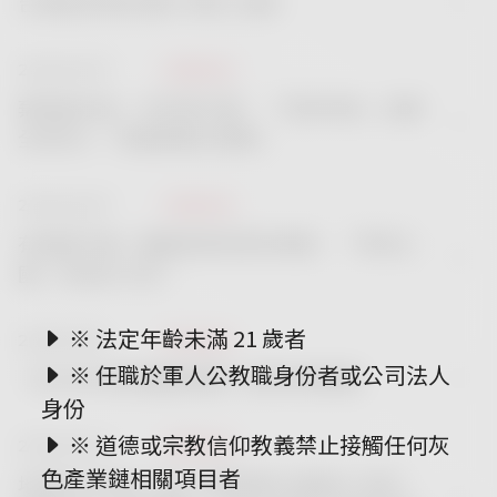
台灣經濟榮景 藏乞丐超人陰影
新聞時事
2026.05.27
棄房瘋炒股！ 李同榮示警：「四貸同堂」恐讓
全民陷入「資產膨脹幻覺期」
新聞時事
2026.05.07
有錢還不賺！被顧客買到暫停銷售，「零食王
國」到底紅什麼？
※ 法定年齡未滿 21 歲者
即時資訊
2026.03.31
※ 任職於軍人公教職身份者或公司法人
【2026年清明連續假期】營業時間調整
身份
※ 道德或宗教信仰教義禁止接觸任何灰
新聞時事
2026.03.24
色產業鏈相關項目者
地段好也沒用？買1千萬房爆500萬缺口 銀行