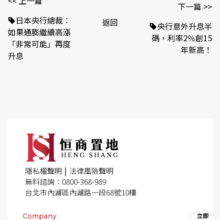
<< 上一篇
下一篇 >>
日本央行總裁：
返回
央行意外升息半
如果通膨繼續高漲
碼，利率2％創15
「非常可能」再度
年新高！
升息
|
隱私權聲明
法律風險聲明
無料諮詢：0800-368-989
台北市內湖區內湖路一段68號10樓
Company