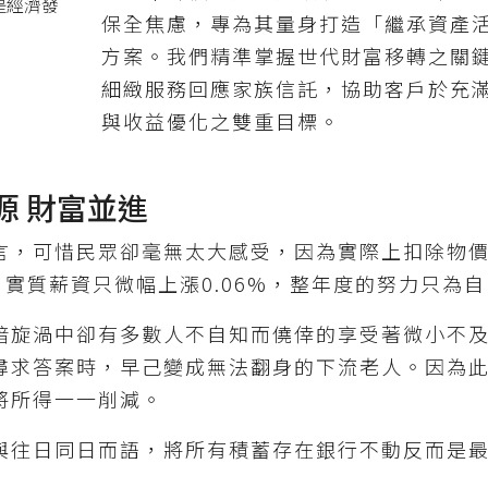
是經濟發
保全焦慮，專為其量身打造「繼承資產
方案。我們精準掌握世代財富移轉之關
細緻服務回應家族信託，協助客戶於充
與收益優化之雙重目標。
源 財富並進
言，可惜民眾卻毫無太大感受，因為實際上扣除物
，實質薪資只微幅上漲0.06%，整年度的努力只為
暗旋渦中卻有多數人不自知而僥倖的享受著微小不
尋求答案時，早己變成無法翻身的下流老人。因為
將所得一一削減。
與往日同日而語，將所有積蓄存在銀行不動反而是