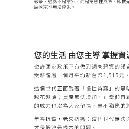
戰爭、通膨不是意外，而是常態性風險，即便
展國家也無法倖免。
您的生活 由您主導 掌握資
也許國家政策下有做到調高薪資的諾
受薪階層一個月平均新台幣2,515元
這個世代正面臨著「慢性貧窮」的黑
越花越薄；資產無法增加，正當仰首
的威力也沒為大家留情，毫不猶豫的
年輕抗貧，老來抗癌；這個世代無法
才是解決最根本的問題。