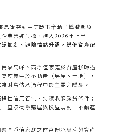
，俄烏衝突到中東戰事牽動半導體與原
企業營運負擔。進入2026年上半
震盪加劇、避險情緒升溫，穩健資產配
富傳承高峰。高淨值家庭於資產移轉過
富高度集中於不動產（房屋、土地），
成為財富傳承過程中最主要之隱憂。
波選擇性信用管制，持續收緊房貸條件；
展，直接衝擊購屋與換屋規劃，不動產
洞察高淨值家庭之財富傳承需求與資產