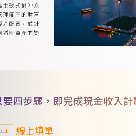
套主動式對沖系
管理閣下的財管
資產配置，並針
易透晰資產的變
只要四步驟，即完成現金收入計
線上填單
p.1