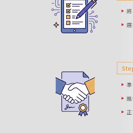
將
選
Ste
準
進
正