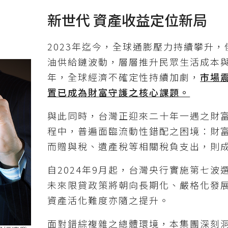
新世代 資產收益定位新局
2023年迄今，全球通膨壓力持續攀升
油供給鏈波動，層層推升民眾生活成本與
年，全球經濟不確定性持續加劇，
市場
置已成為財富守護之核心課題。
與此同時，台灣正迎來二十年一遇之財
程中，普遍面臨流動性錯配之困境：財
而贈與稅、遺產稅等相關稅負支出，則
自2024年9月起，台灣央行實施第七
未來限貸政策將朝向長期化、嚴格化發
資產活化難度亦隨之提升。
面對錯綜複雜之總體環境，本集團深刻