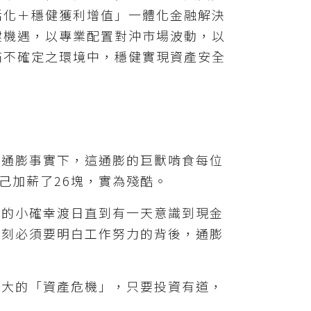
活化＋穩健獲利增值」一體化金融解決
鍵機遇，以專業配置對沖市場波動，以
滿不確定之環境中，穩健實現資產安全
價通膨事實下，這通膨的巨獸啃食每位
自己加薪了26塊，實為殘酷。
及的小確幸渡日直到有一天意識到現金
此刻必須要明白工作努力的背後，通膨
最大的「資產危機」，只要投資有道，