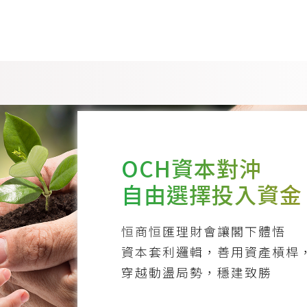
OCH資本對沖
自由選擇投入資金
恒商恒匯理財會讓閣下體悟
資本套利邏輯，善用資產槓桿
穿越動盪局勢，穩建致勝