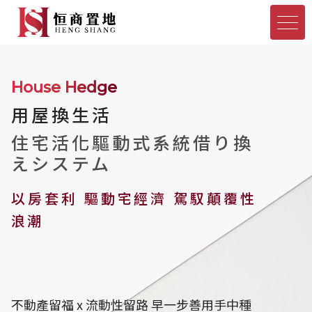
House Hedge
用屋換生活
住宅活化驅動式系統
借り換
えシステム
以房套利 驅動宅經濟 駕馭顛覆性
浪潮
不動產留福 x 流動性留路
早一步善用手中種