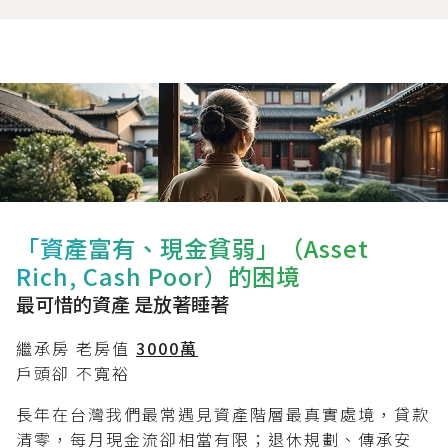
「資產富有、現金貧弱」（Asset
Rich, Cash Poor）的困境
最可惜的資產 是放著睡著
繼承房 老房值
3000萬
戶頭卻 不寬裕
長年在台灣我們最常遇見資產階層最真實處境，貸款
清零，每月現金流卻相當有限；退休規劃、傳承安