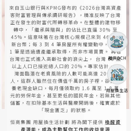
來自玉山銀行與KPMG發布的《2026台灣高資產
客財富管理與傳承調研報告》，精准反映了台灣
正在發生的財富代際轉移革命。在整體的建物移
轉中，「繼承與贈與」的佔比已直逼 30% 至
45%。這意味著在台灣核心規模己來到 46.1兆
新台幣；每 3 到 4 筆房屋所有權變動中，就有
1 筆是透過遺產繼承取得，而非市場買賣。
再者
離岸OCH
台灣也正式進入高齡社會的浪尖上， 台灣 65 歲
以上人口已接近總人口的 20%。專家估計，台
灣面臨潛在老貧風險的人數可能高達 200 萬
人，這群人雖然住在價值千萬的房子裡，卻面臨
養老現金缺口，每月僅領取約 1.6 萬至 1.8 萬
用屋換生活
元的勞保年金，甚至更低的國民年金，若無其他
儲蓄，在扣除基本生活與醫療開銷後，確實處於
「現金匱乏」的狀態。
恒商集團 用屋換生活計劃 將為閣下提供
喚醒資
產潛能，成為主動幫你工作的收益來源