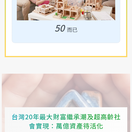
50
而已
台灣20年
最大財富繼承潮
及
超高齡社
會實現
：萬億資產待活化