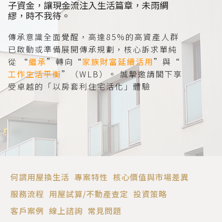
子資金，讓現金流注入生活篇章，未雨綢
繆，時不我待。
傳承意識全面覺醒，高達85%的高資產人群
已啟動或準備展開傳承規劃，核心訴求單純
從
“
繼承
”轉向“
家族財富延續活用
”與“
工作生活平衡
”（WLB）。
誠摯邀請閣下享
受卓越的「以房套利住宅活化」體驗
何謂用屋換生活
專案特性
核心價值與市場差異
服務流程
用屋試算/不動產查定
投資策略
客戶案例
線上諮詢
常見問題