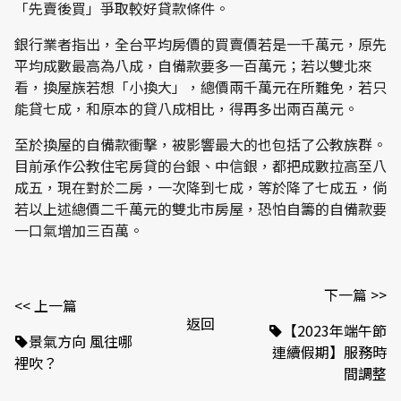
「先賣後買」爭取較好貸款條件。
銀行業者指出，全台平均房價的買賣價若是一千萬元，原先
平均成數最高為八成，自備款要多一百萬元；若以雙北來
看，換屋族若想「小換大」，總價兩千萬元在所難免，若只
能貸七成，和原本的貸八成相比，得再多出兩百萬元。
至於換屋的自備款衝擊，被影響最大的也包括了公教族群。
目前承作公教住宅房貸的台銀、中信銀，都把成數拉高至八
成五，現在對於二房，一次降到七成，等於降了七成五，倘
若以上述總價二千萬元的雙北市房屋，恐怕自籌的自備款要
一口氣增加三百萬。
下一篇 >>
<< 上一篇
返回
【2023年端午節
景氣方向 風往哪
連續假期】服務時
裡吹？
間調整