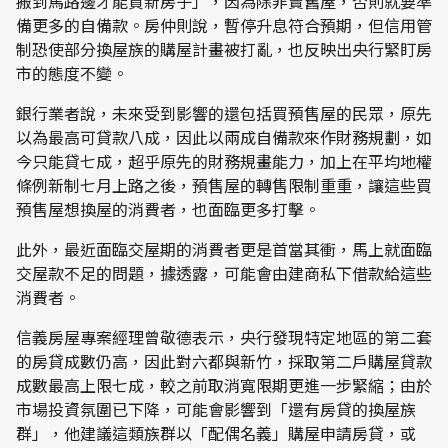
搬到馬路邊才能買新房子」，因為除非賣舊屋，否則就要準
備更多的自備款。房仲則說，暫停升息符合預期，但信用管
制恐使部分換屋族的購屋計畫被打亂，也反映出央行緊盯房
市的態度不變。
銀行業者說，未來受到影響的還包括買預售屋的民眾，原先
以為最高可貸款八成，因此以兩成自備款來作財務規劃，如
今只能貸七成，超乎原先的財務規畫能力，加上在平均地權
條例新制七月上路之後，預售屋的轉售限制重重，讓這些買
預售屋想換屋的消費者，也面臨更多打擊。
此外，最近面臨交屋期的消費者更是首當其衝，馬上就面臨
交屋款不足的問題，據透露，可能會由建商私下借款給這些
消費者。
信義房屋專案經理曾敬德表示，央行發現特定地區的第二套
的房貸成數仍高，因此對六都與新竹，採取第二戶購屋貸款
成數最高上限七成，較之前取消寬限期更進一步緊縮；由於
市場投資氛圍已下降，可能會影響到「還有房貸的換屋族
群」，他建議這類族群以「配偶名義」購屋申請房貸，或