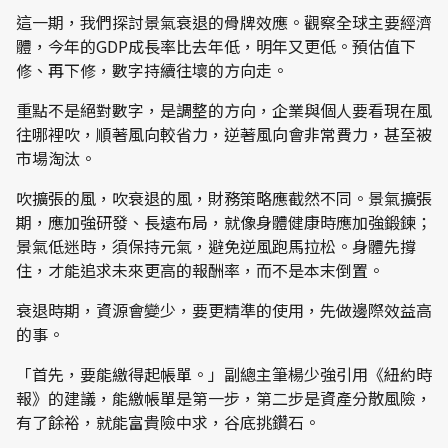
這一期，我們探討景氣衰退的骨牌效應。觀察全球主要經濟
體，今年的GDP成長率比去年低，明年又更低。預估值下
修、再下修，數字持續往壞的方向走。
重點不是絕對數字，是調整的方向，企業與個人要看現在風
往哪裡吹，順著風向較省力，逆著風向會非常費力，甚至被
市場淘汰。
吹擴張的風，吹衰退的風，財務策略應截然不同。景氣擴張
期，應加強研發、長遠布局，就像身體健康時應加強鍛鍊；
景氣低迷時，須保持元氣，避免逆風跑馬拉松。身體先撐
住，才能追求未來更高的報酬率，而不是本末倒置。
衰退時期，資源會變少，要更精準的使用，先做邊際效益高
的事。
「首先，要能繳得起帳單。」副總主筆楊少強引用《紐約時
報》的建議，能繳帳單是第一步，第二步是資產分散風險，
有了餘裕，就能富貴險中求，谷底挑鑽石。