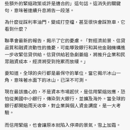
些額外的緊縮政策或許是適合的」這句話。這消失的關鍵
句，意味著連續升息將告一段落。
為什麼從踩利率油門，變成打空檔，甚至很快會踩煞車，它
看到什麼？
聯準會最新的報告，揭示了它的憂慮。「對經濟前景、信貸
品質和融資流動性的擔憂，可能導致銀行和其他金融機構進
一步收緊信貸供給。信貸供給若急劇萎縮，將推升企業和民
眾融資成本，經濟將受到拖累而放緩。」
要知道，全球的央行都是最保守的單位，當它揭示冰山一
角，意味著水面下的冰山，已深不可測。
現在最該擔心的，不是資本市場起伏，是信用緊縮效應，恐
怕從美國中小銀行，傳染到大銀行，並擴及海外。當全球的
銀行都開始雨天收傘，對企業與個人資金調度，是一大考
驗。
而信用緊縮，也會讓原本就陷入停滯的景氣，雪上加霜。