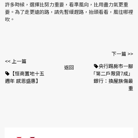
許多時候，選擇比努力重要，看準風向，比用盡力氣更重
要。為了走更遠的路，請先暫緩趕路，抬頭看看，風往哪裡
吹。
下一篇 >>
<< 上一篇
央行踢房市一腳
返回
【恒商置地十五
「第二戶限貸7成」
週年 感恩盛惠】
銀行：換屋族傷最
重