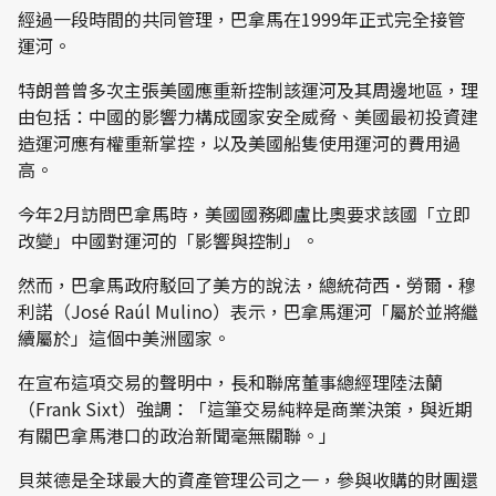
經過一段時間的共同管理，巴拿馬在1999年正式完全接管
運河。
特朗普曾多次主張美國應重新控制該運河及其周邊地區，理
由包括：中國的影響力構成國家安全威脅、美國最初投資建
造運河應有權重新掌控，以及美國船隻使用運河的費用過
高。
今年2月訪問巴拿馬時，美國國務卿盧比奧要求該國「立即
改變」中國對運河的「影響與控制」。
然而，巴拿馬政府駁回了美方的說法，總統荷西·勞爾·穆
利諾（José Raúl Mulino）表示，巴拿馬運河「屬於並將繼
續屬於」這個中美洲國家。
在宣布這項交易的聲明中，長和聯席董事總經理陸法蘭
（Frank Sixt）強調：「這筆交易純粹是商業決策，與近期
有關巴拿馬港口的政治新聞毫無關聯。」
貝萊德是全球最大的資產管理公司之一，參與收購的財團還