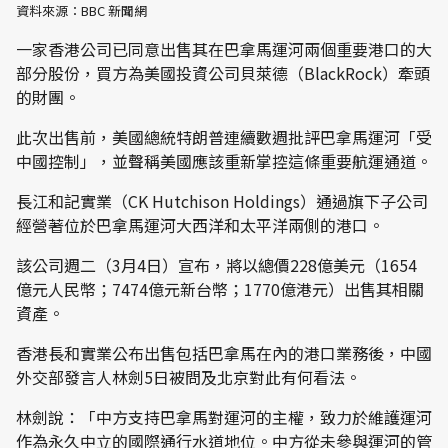
資料來源：BBC 新聞網
一家香港公司已同意出售其在巴拿馬運河兩個重要港口的大
部分股份，買方為美國投資公司貝萊德（BlackRock）牽頭
的財團。
此次出售前，美國總統特朗普連續數週批評巴拿馬運河「受
中國控制」，並聲稱美國應該重新掌控這條重要航運通道。
長江和記實業（CK Hutchison Holdings）通過旗下子公司
經營著位於巴拿馬運河大西洋和太平洋兩側的港口。
該公司週二（3月4日）宣布，將以總價228億美元（1654
億元人民幣；7474億元新台幣；1770億港元）出售其相關
資產。
香港長和實業公布出售包括巴拿馬在內的港口業務後，中國
外交部發言人林劍5日被問及北京對此有何看法。
林劍說：「中方支持巴拿馬對運河的主權，致力於維護運河
作為永久中立的國際通行水道地位。中方從未參與運河的管