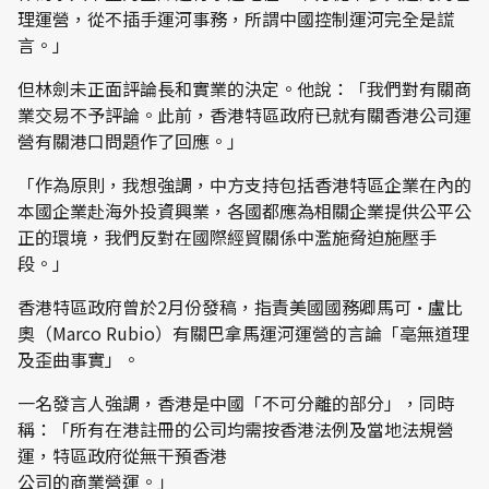
理運營，從不插手運河事務，所謂中國控制運河完全是謊
言。」
但林劍未正面評論長和實業的決定。他說：「我們對有關商
業交易不予評論。此前，香港特區政府已就有關香港公司運
營有關港口問題作了回應。」
「作為原則，我想強調，中方支持包括香港特區企業在內的
本國企業赴海外投資興業，各國都應為相關企業提供公平公
正的環境，我們反對在國際經貿關係中濫施脅迫施壓手
段。」
香港特區政府曾於2月份發稿，指責美國國務卿馬可·盧比
奧（Marco Rubio）有關巴拿馬運河運營的言論「亳無道理
及歪曲事實」。
一名發言人強調，香港是中國「不可分離的部分」，同時
稱：「所有在港註冊的公司均需按香港法例及當地法規營
運，特區政府從無干預香港
公司的商業營運。」