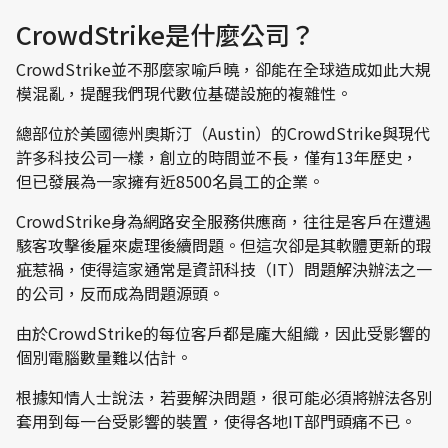
CrowdStrike是什麼公司？
Cr
owdStrike並不那麼家喻戶曉，卻能在全球造成如此大規
模混亂，提醒我們現代數位基礎設施的複雜性。
總部位於美國德州奧斯汀（Austin）的CrowdStrike與現代
許多科技公司一樣，創立的時間並不長，僅有13年歷史，
但已發展為一家擁有近8500名員工的企業。
CrowdStrike身為網路安全服務供應商，往往是客戶在遭遇
駭客攻擊後雇來處理後續問題。但這次卻是其軟體更新的瑕
疵惹禍，使得這家通常是資訊科技（IT）問題解決辦法之一
的公司，反而成為問題源頭。
由於CrowdStrike的每位客戶都是龐大組織，因此受影響的
個別電腦數量難以估計。
根據知情人士說法，若要解決問題，很可能必須將辦法各別
套用到每一台受影響的裝置，使得各地IT部門頭痛不已。