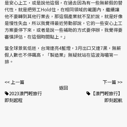
是安心上工，或是說他這個，在過去因為有一些無薪假的替
代性，就是把勞工Hold住，在相同領域的範圍內，繼續讓
他不要轉到其他行業去，那這個產業就不至於說，就是好像
是慢性失血，所以我覺得最近勞動部說，它的一些安心上工
方案要停下來，或者是說一些補助的方式要停辦，我覺得要
審慎評估，在這個時間點上。」
當全球景氣低迷，台灣連亮4藍燈，3月出口又連7黑，無薪
假人數也不停飆高，「製造業」無疑就站在這波海嘯第一
排。
<< 上一篇
下一篇 >>
返回
2023澳門輕旅行
【澳門輕旅行】
即刻起程
即刻起航