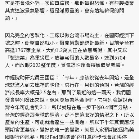
可是不會像外銷一次砍單這樣，那個量很恐怖，有些製造業
其實這波景氣影響，還是滿嚴重的，會有這無薪假的問
題。」
因為完全的客製化，工廠以做台灣市場為主，在國際經濟下
坡之時，衝擊自然就小，攤開勞動部統計最新，目前全台有
高達1767家企業，大約1.2萬人正在放無薪假，其中又以
「製造業」為重災區，放無薪假的人數最多，達到5704
人，而放眼2023整年度，景氣恐怕還會持續備受考驗。
中經院助研究員王國臣：「今年，應該說從去年開始，是全
球就進入到去庫存的階段，央行在一月份的預期，台灣的經
濟成長率大概是2.5左右，那到了最近的這一兩天，我們國
發會特別發出來說，像國際貨幣基金IMF，它特別強調說台
灣今年可能會到2.1，所以就是在進一步下修0.4個百分點，
台灣的經濟跟全球的經濟，都不是這麼好的情況之下，所以
產業的生產，可能就會產生一些問題，所以下半年其實應該
預期會更萎縮，變好的唯一的變數，就是大家預期說因為美
國銀行的風暴，所以Fed(聯準會)的升息的步伐會加快停