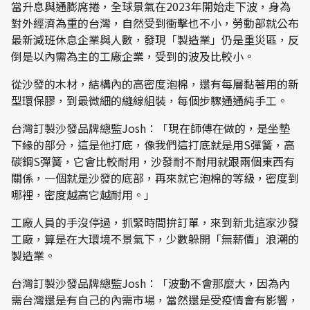
當升息與通膨席捲，全球景氣在2023年開始走下波，身為
對外經濟為重的台灣，自然受到衝擊也不小，勞動部就公布
最新減班休息企業與人數，發現「製造業」仍是重災區，反
倒是以內需為主的工廠企業，受到的波及比較小。
從沙發的木材，結構內的高密度泡棉，還有每層黏著用的新
型環保膠，到最微細的縫線組裝，每個步驟通通純手工。
台灣訂製沙發品牌總監Josh：「現在師傅在做的，是坐墊
下緣的部分，這是他打底，像我們這打底就是用S彈簧，高
碳鋼S彈簧，它會比較耐用，沙發耐不耐用就跟兩個東西有
關係，一個就是沙發的底部，再來就它泡棉的等級，密度到
哪裡，密度越高它越耐用。」
工廠人員的手沒停過，抓緊時間拚訂單，來到新北這家沙發
工廠，算是在大環境不景氣下，少數躲開「無薪價」浪潮的
製造業。
台灣訂製沙發品牌總監Josh：「波動不會那麼大，因為內
需台灣還是有自己的內需市場，當然還是受疫情會有影響，