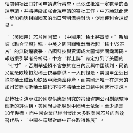
相關物項出口許可申請進行審查，已依法批准一定數量的合
規申請，并將持續加強合規申請的審批工作。中方願就此進
一步加強與相關國家的出口管制溝通對話，促進便利合規貿
易。
“（美國用）芯片圍困華，（中國用）稀土將軍美。”新加
坡《聯合早報》稱，中美之間因關稅戰而掀起“稀土VS芯
片”的無硝煙戰爭，凸顯科技與資源成大國博弈關鍵籌碼。
報道援引學者分析稱，中方“稀土牌”肯定打到了美國的
“七寸”，否則華盛頓不會急於在日內瓦與中國談判，爾後
又氣急敗壞抱怨稀土快要斷供。一大例證是，美國車企近日
抱怨稀土磁鐵短缺致車廠瀕臨停產，而美國連唯一在運營的
加州芒廷帕斯稀土礦也不得不將稀土出口到中國進行提煉。
彭博社引述專注於國際供應鏈研究的策緯咨詢公司副總監庫
姆斯的評估稱，美國想要擺脫對中國稀土依賴，至少還需
10年時間，而中國企業已經開發出大多數美國芯片的有效
替代品，“中國在這場對峙中正在取得進展”。