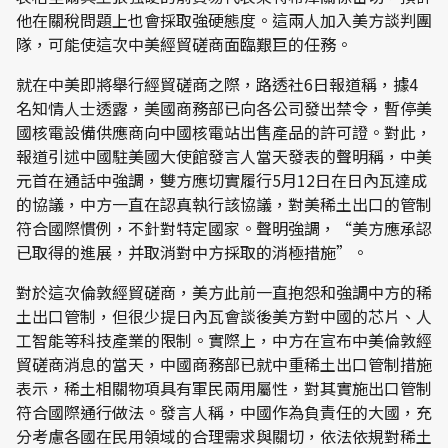
他在關稅問題上也會採取強硬態度。這兩人加入美方談判團
隊，可能使這次中美經貿磋商面臨艱巨的任務。
就在中美即將舉行經貿磋商之際，路透社6日報道稱，據4
名知情人士透露，美國商務部已向各公司發出禁令，暫停美
國核電設備供應商向中國核電站出售產品的許可證。對此，
報道引述中國駐美國大使館發言人當天發表的聲明稱，中美
元首在通話中強調，雙方應切實履行5月12日在日內瓦達成
的協議，中方一直在認真執行該協議，對美稀土出口的管制
符合國際慣例，不針對特定國家。聲明強調，“美方應承認
已取得的進展，并取消對中方採取的消極措施”。
對於這次倫敦經貿磋商，美方此前一直抱怨和強調中方的稀
土出口管制，但很少提日內瓦會談後美方對中國的芯片、人
工智能等科技產業的限制。實際上，中方在宣布中美倫敦經
貿磋商消息的當天，中國商務部已就中重稀土出口管制措施
表示，稀土相關物項具有軍民兩用屬性，對其實施出口管制
符合國際通行做法。發言人稱，中國作為負責任的大國，充
分考慮各國在民用領域的合理需求與關切，依法依規對稀土