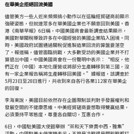
在華美企拒絕回流美國
儘管美方一些人近來頻頻搞小動作以在這輪經貿磋商前顯示
強硬姿態，但就連眾多在華美國企業也不願意回到美國。香
港《南華早報》6日稱，中國美國商會最新調查結果顯示，
美國對華關稅導致許多在中國經營的美國企業陷入困境。同
時，美國政府試圖通過關稅促進製造業回流的算盤要落空
了。報道稱，儘管面臨挑戰，大多數受訪的美國企業并不打
算退出中國。中國美國商會在一份聲明中表示：“相反，他
們正在（中國）本地化運營或將部分生產轉移到第三國，沒
有一家企業報告稱將生產轉移回美國。”據報道，該調查於
5月23日至28日進行，共收到來自各行各業112家在華美企
的回復。
李海東說，美國目前依然存在企圖限制談判對手發展權利和
發展空間的不健康思維。中美經貿磋商要想取得雙贏結果，
必須秉持平等態度，尊重各自關切，互惠合作。
6日，中國駐美國大使館舉辦“茶和天下樂貫中西·雅集”
活動，中國駐美大使謝鋒表示，不管是冷戰還是關稅戰都打