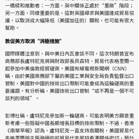
一橋樑和推動者：一方面，英中關係正處於“重啟”階段；
另一方面，同樣重要的是，這對英國尋求與美國達成貿易協
議，以取消或大幅降低（美國加征的）關稅，也可能有很大
幫助。
敦促美方取消“消極措施”
國際媒體注意到，與中美日內瓦會談不同，這次特朗普宣布
商務部長盧特尼克將與財政部長貝森特、貿易代表格里爾一
起參加中美倫敦經貿磋商。美國有線電視新聞網（CNN）
稱，由於美國商務部下屬的美國工業與安全局負責監督出口
管制，美國對中國的技術出口限制可能會成為這輪磋商的重
要議題。有分析稱，美國技術出口管制“或不再是一個不可
談判的領域”。
彭博社稱，盧特尼克參加新一輪磋商，可能表明美方願意重
新考慮一些阻礙中國長期增長目標的技術限制。不過，香港
《南華早報》認為，盧特尼克一直支持高關稅，美國貿易代
表格里爾與主張強硬的前貿易代表萊特希澤關係密切，預計