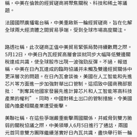
稱，中美在倫敦的經貿磋商將聚焦關稅、科技和稀土等議
題。
法國國際廣播電台稱，中美重啟新一輪經貿磋商，旨在化解
全球兩大經濟體之間貿易爭端，受到全球市場高度關注。
路透社稱，此次磋商正值中美貿易緊張局勢持續數周之際。
5月12日，中美日內瓦經貿高層會談就同步大幅降低雙邊關
稅達成共識，使全球股市出現一波強勁反彈。不過，報道
稱，中美在日內瓦達成的臨時協議并未觸及雙邊經貿關係中
更深層次的問題。在日內瓦會談後，美國在人工智能和先進
芯片等方面進一步加強對華出口管制。這招致中國商務部狠
批：“剝奪其他國家發展先進計算芯片和人工智能等高科技
產業的權利”。同時，中國對稀土出口的管制措施，令美國
國內擔憂相關產業遭受衝擊。
美聯社稱，在這些爭端嚴重衝擊兩國關係，并威脅到雙方脆
弱的關稅協議之際，中美領導人6月5日進行了通話，兩國
元首同意雙方團隊繼續落實好日內瓦共識，盡快舉行新一輪