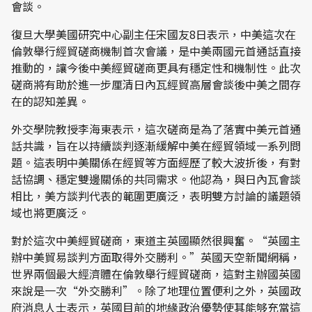
會談。
復旦大學美國研究中心副主任宋國友8日表示，中美這次在
倫敦舉行經貿磋商機制首次會議，是中美兩國元首通話直接
推動的，讓今後中美經貿磋商更具有穩定性和機制性。此次
磋商將有助於進一步厘清日內瓦經貿高層會談後中美之間存
在的認知差異。
外交學院教授李海東表示，這次磋商是為了落實中美元首通
話共識，旨在以持續談判逐漸緩解中美在經貿領域一系列問
題。這表明中美關係在經貿等方面經歷了較大波折後，有對
話協調、穩定雙邊關係的共同需求。他認為，與日內瓦會談
相比，美方談判代表的範圍更廣泛，表明雙方討論的議題領
域也將更廣泛。
對於這次中美經貿磋商，東道主英國顯然很興奮。“英國主
辦中美貿易談判方面取得外交勝利。”英國天空新聞網稱，
世界兩個最大經濟體在倫敦舉行經貿磋商，這對主辦國英國
來說是一次“外交勝利”。除了地理位置便利之外，英國政
府消息人士表示，英國目前的地緣政治優勢使其能够充當這