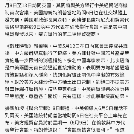
月8日至13日訪問英國，其間將與美方舉行中美經貿磋商機
制首次會議。美國總統特朗普當地時間6日也在社交媒體上
發文稱，美國財政部長貝森特、商務部長盧特尼克和貿易代
表格里爾將於9日與中方代表在倫敦舉行會談。這是美中關
稅戰爆發以來，雙方舉行的第二場經貿磋商。
《環球時報》報道稱，中美5月12日在日內瓦會談達成共識
後，中方嚴肅認真執行了協議，美方卻針對中國芯片產品等
實施進一步限制的消極措施。多名中國專家表示，此次磋商
是中美兩國元首日前通話直接推動的，表明雙方均希望通過
持續對話和深入磋商，找到化解彼此關係中障礙的有效途
徑。對於美方大肆炒作中方稀土出口管制，卻絕口不提美方
對華極端打壓措施，這些專家強調，中美經貿談判必須秉持
平等態度，尊重各自關切，只有這樣，才能爭取雙贏結果。
據新加坡《聯合早報》8日報道，中美領導人6月5日通話不
到兩天，美國總統特朗普當地時間6日在社交平台上率先宣
布，美方經貿官員將於星期一（6月9日）在倫敦與中方代
表舉行會談。特朗普還說：“會談應該會很順利。”報道