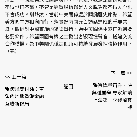
不得也打不贏，不管是經貿脫鈎還是人文脫鈎都不得人心也
不會成功。謝鋒說，當前中美關係處於關鍵歷史節點，希望
美方同中方相向而行，落實好兩國元首通話達成的重要共
識，撤銷對中國實施的錯誤舉措，為中美關係重返正軌創造
必要條件；希望兩國有識之士發出客觀理性聲音，搭建交流
合作橋樑，為中美關係穩定健康可持續發展發揮積極作用。
（完）
下一篇 >>
<< 上一篇
質與量齊升、快
返回
跨境支付通：重
與穩並舉 專家解讀
塑內地與香港金融
上海第一季經濟數
互聯新格局
據